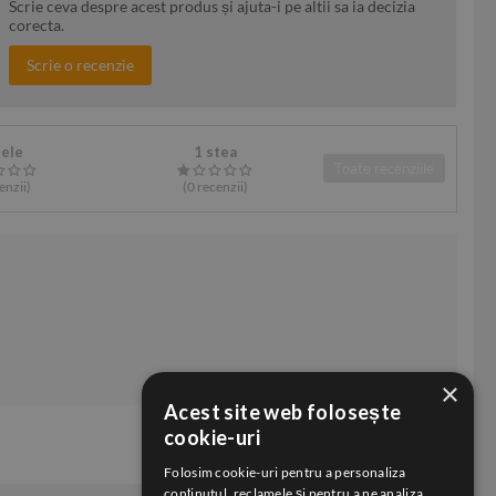
Scrie ceva despre acest produs și ajuta-i pe altii sa ia decizia
corecta.
Scrie o recenzie
tele
1 stea
Toate recenziile
enzii
)
(0
recenzii
)
×
Acest site web folosește
cookie-uri
Folosim cookie-uri pentru a personaliza
conținutul, reclamele și pentru a ne analiza