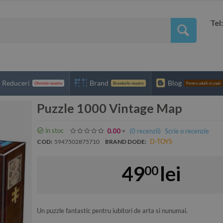
Tel
Reduceri
Brand
Blog
Ofertele noastre
Brandurile noastre
Pentru adulti si copii
Puzzle 1000 Vintage Map
in stoc
(0
recenzii
)
Scrie o recenzie
0.00
D-TOYS
COD:
5947502875710
BRAND DODE:
49
lei
00
Un puzzle fantastic pentru iubitori de arta si nunumai.