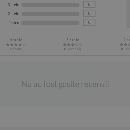
0
3 stele
0
2 stele
0
1 stea
4 stele
3 stele
2 s
(0
recenzii
)
(0
recenzii
)
(0
rec
Nu au fost gasite recenzii