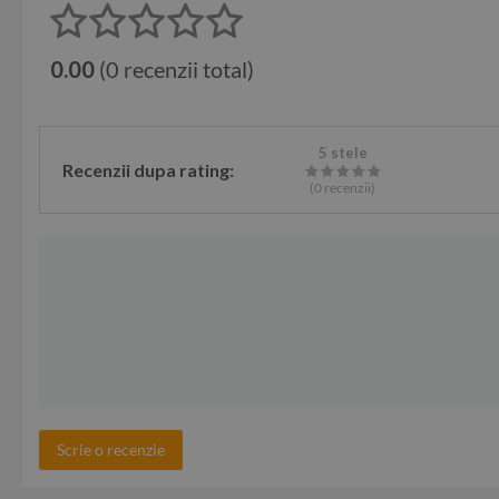
0.00
(0 recenzii total)
5 stele
Recenzii dupa rating:
(0
recenzii
)
Scrie o recenzie