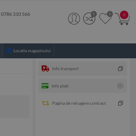
:
0786 310 566
0
0
0
Locatia magazinului
Info transport
Info plati
Pagina de retragere contract