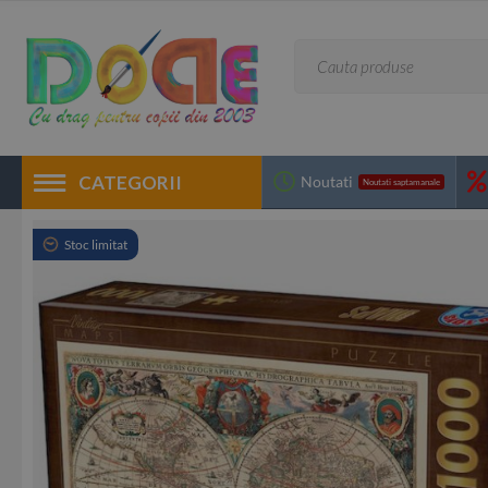
CATEGORII
Noutati
Noutati saptamanale
Stoc limitat