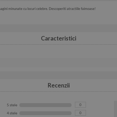
gini minunate cu locuri celebre. Descoperiti atractiile faimoase!
Caracteristici
Recenzii
0
5 stele
0
4 stele