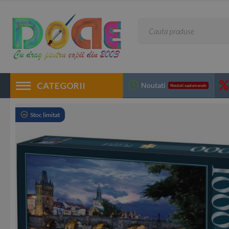
CATEGORII
Noutati
Noutati saptamanale
Stoc limitat