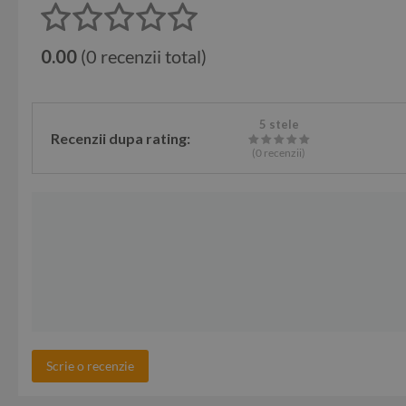
0.00
(0 recenzii total)
5 stele
Recenzii dupa rating:
(0
recenzii
)
Scrie o recenzie