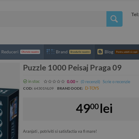
Tel
Reduceri
Brand
Blog
Ofertele noastre
Brandurile noastre
Pentru adulti si copii
Puzzle 1000 Peisaj Praga 09
in stoc
(0
recenzii
)
Scrie o recenzie
0.00
D-TOYS
COD:
64301NL09
BRAND DODE:
49
lei
00
Aranjati , potriviti si satisfactia va fi mare!