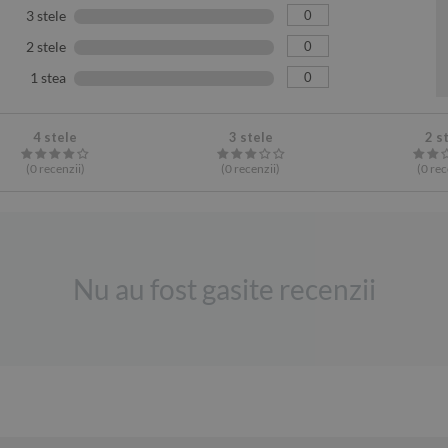
0
3 stele
0
2 stele
0
1 stea
4 stele
3 stele
2 s
(0
recenzii
)
(0
recenzii
)
(0
rec
Nu au fost gasite recenzii