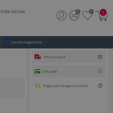
:
0786 310 566
0
0
0
Locatia magazinului
Info transport
Info plati
Pagina de retragere contract