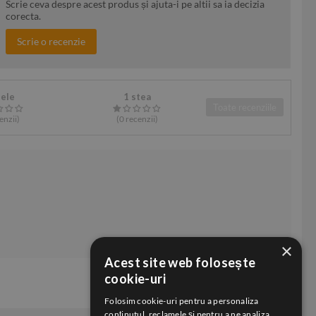
Scrie ceva despre acest produs și ajuta-i pe altii sa ia decizia
corecta.
Scrie o recenzie
tele
1 stea
Toate recenziile
enzii
)
(0
recenzii
)
×
Acest site web folosește
cookie-uri
Folosim cookie-uri pentru a personaliza
conținutul, reclamele și pentru a ne analiza