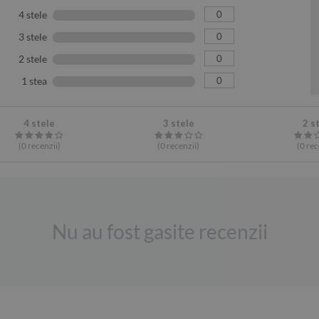
0
4 stele
0
3 stele
0
2 stele
0
1 stea
4 stele
3 stele
2 s
(0
recenzii
)
(0
recenzii
)
(0
rec
Nu au fost gasite recenzii