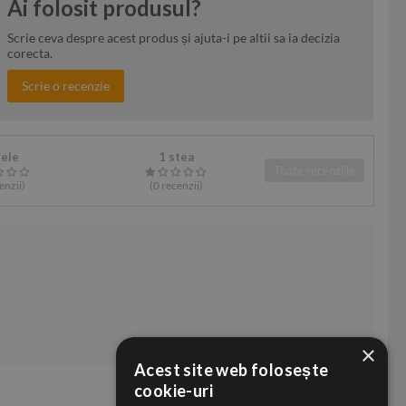
Ai folosit produsul?
Scrie ceva despre acest produs și ajuta-i pe altii sa ia decizia
corecta.
Scrie o recenzie
tele
1 stea
Toate recenziile
enzii
)
(0
recenzii
)
×
Acest site web folosește
cookie-uri