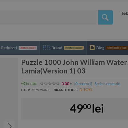
Tel
Reduceri
Brand
Blog
Ofertele noastre
Brandurile noastre
Pentru adulti si copii
Puzzle 1000 John William Wate
Lamia(Version 1) 03
in stoc
(0
recenzii
)
Scrie o recenzie
0.00
D-TOYS
COD:
72757WA03
BRAND DODE:
49
lei
00