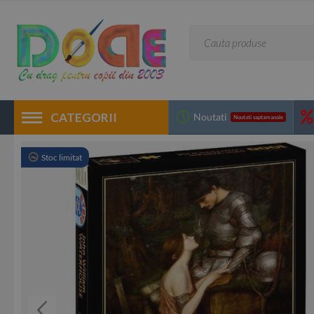
CATEGORII
Noutati
Noutati saptamanale
Stoc limitat