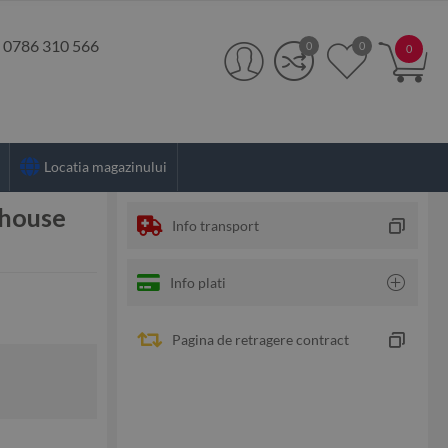
:
0786 310 566
0
0
0
Locatia magazinului
rhouse
Info transport
Info plati
Pagina de retragere contract