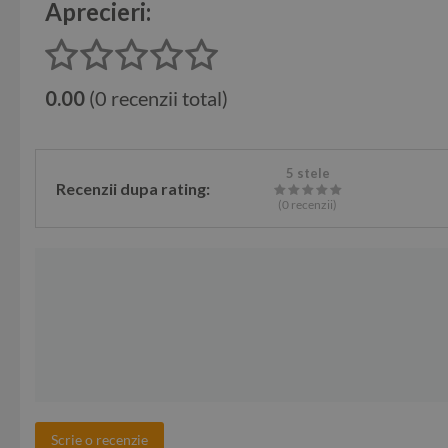
Aprecieri:
0.00
(0 recenzii total)
5 stele
Recenzii dupa rating:
(0
recenzii
)
Scrie o recenzie