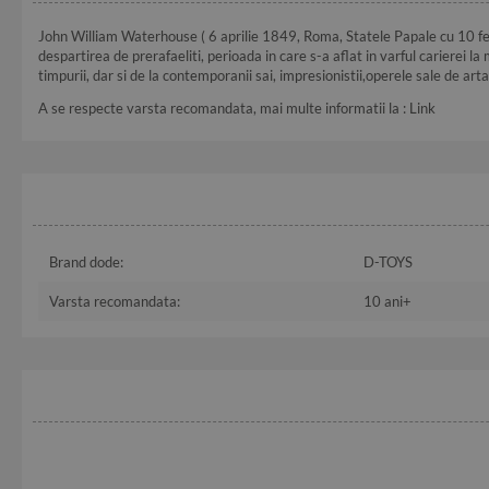
John William Waterhouse ( 6 aprilie 1849, Roma, Statele Papale cu 10 febru
despartirea de prerafaeliti, perioada in care s-a aflat in varful carierei 
timpurii, dar si de la contemporanii sai, impresionistii,operele sale de ar
A se respecte varsta recomandata, mai multe informatii la :
Link
Brand dode:
D-TOYS
Varsta recomandata:
10 ani+