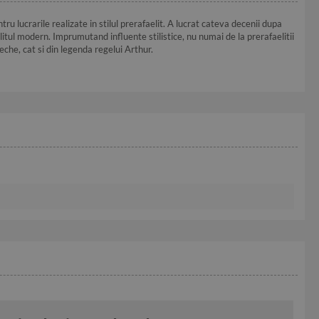
 lucrarile realizate in stilul prerafaelit. A lucrat cateva decenii dupa
litul modern. Imprumutand influente stilistice, nu numai de la prerafaelitii
eche, cat si din legenda regelui Arthur.