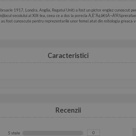
arie 1917, Londra, Anglia, Regatul Unit) a fost un pictor englez cunoscut pentru
la mijlocul secolului al XIX-lea, ceea ce a dus la porecla Ä‚Ë˜Ã¢â€šÂ¬Ä¹Ä¾prerafae
ta au fost cunoscute pentru reprezentarile unor femei atat din mitologia greaca v
Caracteristici
Recenzii
0
5 stele