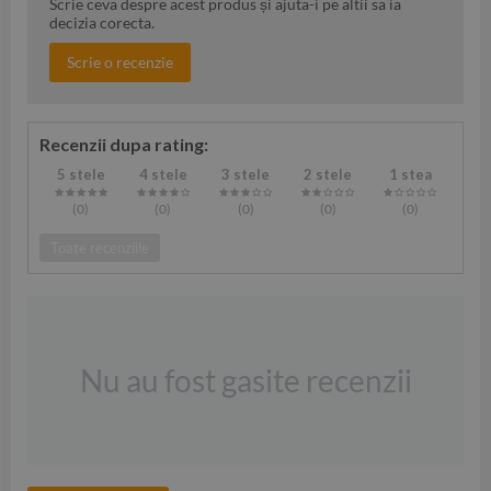
Scrie ceva despre acest produs și ajuta-i pe altii sa ia
decizia corecta.
Scrie o recenzie
Recenzii dupa rating:
5 stele
4 stele
3 stele
2 stele
1 stea
(0
)
(0
)
(0
)
(0
)
(0
)
Toate recenziile
Nu au fost gasite recenzii