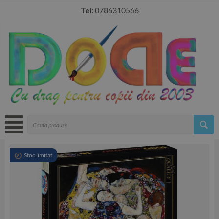
Tel:
0786310566
Stoc limitat