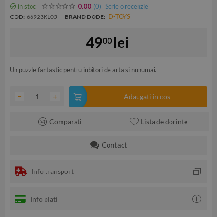
in stoc
(0
)
Scrie o recenzie
0.00
D-TOYS
COD:
66923KL05
BRAND DODE:
49
lei
00
Un puzzle fantastic pentru iubitori de arta si nunumai.
−
+
Adaugati in cos
Comparati
Lista de dorinte
Contact
Info transport
Info plati