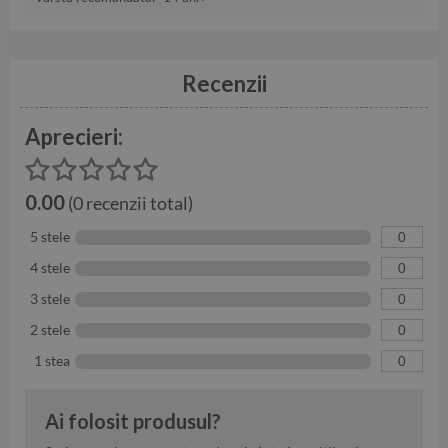
Recenzii
Aprecieri:
0.00
(0 recenzii total)
5 stele
0
4 stele
0
3 stele
0
2 stele
0
1 stea
0
Ai folosit produsul?