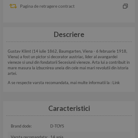
Pagina de retragere contract
Descriere
Gustav Klimt (14 iulie 1862, Baumgarten, Viena - 6 februarie 1918,
Viena) a fost un pictor si decorator austriac, lider al avangardei
vieneze si unul din fondatorii Secesiunii vieneze. Arta lui a contribuit in
mare masura la izbucnirea uneia din cele mai mari revolutii din istoria
artei.
A se respecte varsta recomandata, mai multe informatii la :
Link
Caracteristici
Brand dode:
D-TOYS
Varsta recomandata:
14 ani+