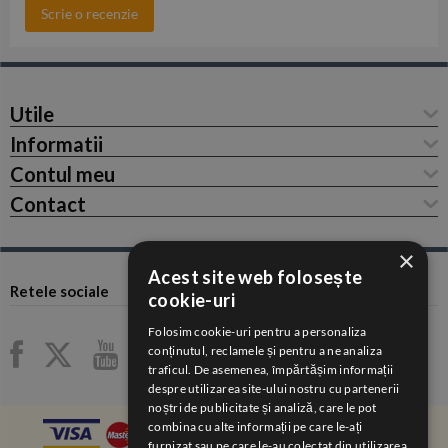
Scrie o recenzie
Utile
Informatii
Contul meu
Contact
×
Acest site web folosește
Retele sociale
cookie-uri
Folosim cookie-uri pentru a personaliza
conținutul, reclamele și pentru a ne analiza
traficul. De asemenea, împărtășim informații
despre utilizarea site-ului nostru cu partenerii
noștri de publicitate și analiză, care le pot
combina cu alte informații pe care le-ați
furnizat sau pe care le-au colectat din utilizarea