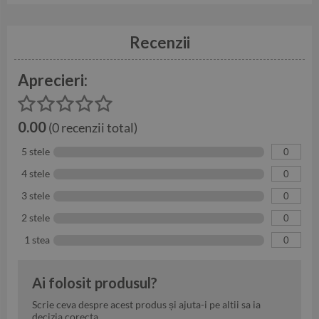
Recenzii
Aprecieri:
0.00
(0 recenzii total)
5 stele
0
4 stele
0
3 stele
0
2 stele
0
1 stea
0
Ai folosit produsul?
Scrie ceva despre acest produs și ajuta-i pe altii sa ia
decizia corecta.