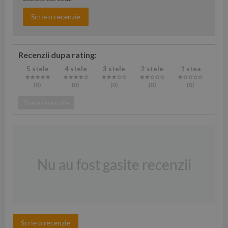
Scrie o recenzie
Recenzii dupa rating:
5 stele
4 stele
3 stele
2 stele
1 stea
(0
)
(0
)
(0
)
(0
)
(0
)
Toate recenziile
Nu au fost gasite recenzii
Scrie o recenzie