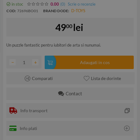
in stoc
(0
)
Scrie o recenzie
0.00
D-TOYS
COD:
72696BO01
BRAND DODE:
49
lei
00
Un puzzle fantastic pentru iubitori de arta si nunumai.
−
+
Adaugati in cos
Comparati
Lista de dorinte
Contact
Info transport
Info plati