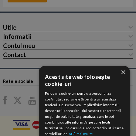
Utile
Informatii
Contul meu
Contact
×
Acest site web folosește
Retele sociale
cookie-uri
Folosim cookie-uri pentru a personaliza
conținutul, reclamele și pentru a ne analiza
traficul. De asemenea, împărtășim informații
despre utilizarea site-ului nostru cu partenerii
noștri de publicitate și analiză, care le pot
combina cu alte informații pe care le-ați
furnizat sau pe care le-au colectat din utilizarea
serviciilor lor.
Află mai multe