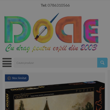
Tel:
0786310566
Stoc limitat