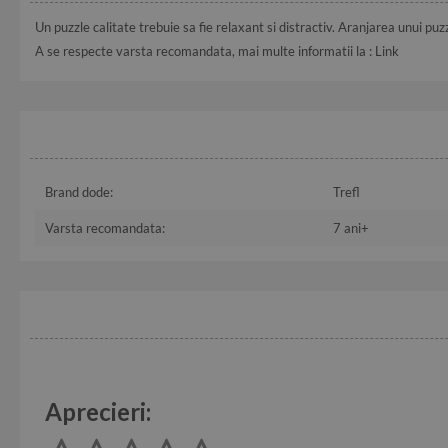
Un puzzle calitate trebuie sa fie relaxant si distractiv. Aranjarea unui puz
A se respecte varsta recomandata, mai multe informatii la :
Link
Brand dode:
Trefl
Varsta recomandata:
7 ani+
Aprecieri: