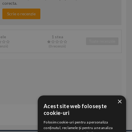
corecta.
Scrie o recenzie
tele
1 stea
Toate recenziile
enzii
)
(0
recenzii
)
×
Acest site web folosește
cookie-uri
Folosim cookie-uri pentru a personaliza
conținutul, reclamele și pentru a ne analiza