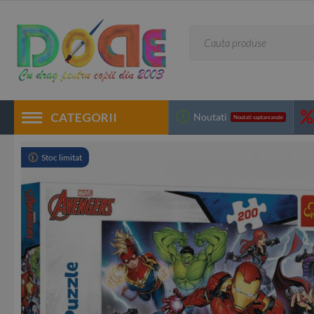
CATEGORII
Noutati
Noutati saptamanale
Stoc limitat