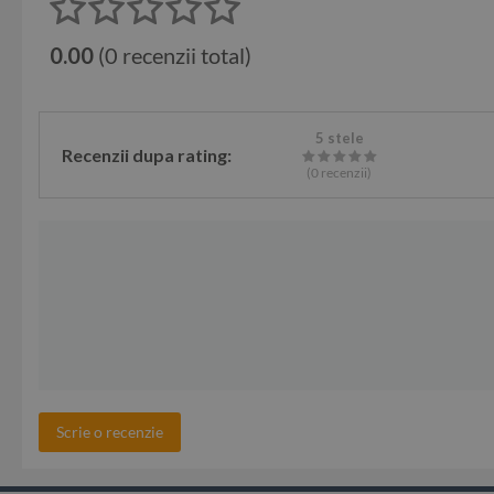
0.00
(0 recenzii total)
5 stele
Recenzii dupa rating:
(0
recenzii
)
Scrie o recenzie