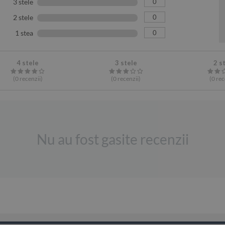
0
3 stele
0
2 stele
0
1 stea
4 stele
3 stele
2 s
(0
recenzii
)
(0
recenzii
)
(0
rec
Nu au fost gasite recenzii