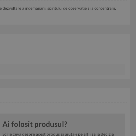
e dezvoltare a indemanarii, spiritului de observatie si a concentrarii.
Ai folosit produsul?
Scrie ceva despre acest produs și ajuta-i pe altii sa ia decizia