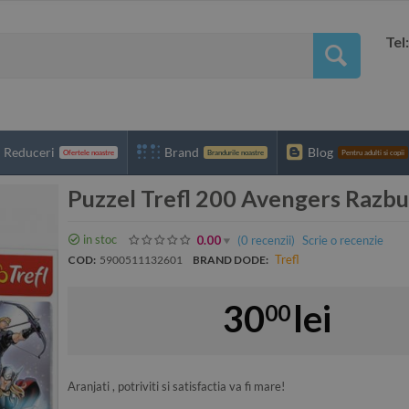
Tel
Reduceri
Brand
Blog
Ofertele noastre
Brandurile noastre
Pentru adulti si copii
Puzzel Trefl 200 Avengers Razbu
in stoc
(0
recenzii
)
Scrie o recenzie
0.00
Trefl
COD:
5900511132601
BRAND DODE:
30
lei
00
Aranjati , potriviti si satisfactia va fi mare!