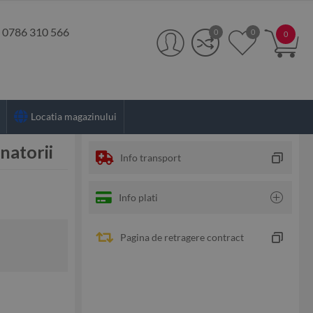
:
0786 310 566
0
0
0
Locatia magazinului
natorii
Info transport
Info plati
Pagina de retragere contract