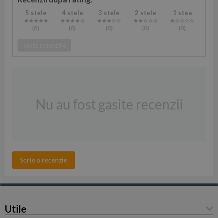
5 stele
4 stele
3 stele
2 stele
1 stea
(0
)
(0
)
(0
)
(0
)
(0
)
Toate recenziile
Nu au fost gasite recenzii
Scrie o recenzie
Utile