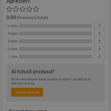
Aprecieri:
0.00
(0 recenzii total)
5 stele
0
4 stele
0
3 stele
0
2 stele
0
1 stea
0
Ai folosit produsul?
Scrie ceva despre acest produs și ajuta-i pe altii sa ia
decizia corecta.
Scrie o recenzie
Recenzii dupa rating: