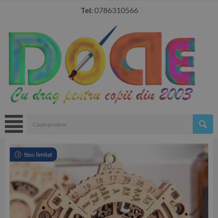
Tel:
0786310566
Stoc limitat