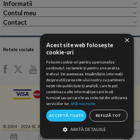
Informatii
Contul meu
Contact
×
Acest site web folosește
Retele sociale
cookie-uri
Folosim cookie-uri pentru a personaliza
conținutul, reclamele și pentru a ne analiza
traficul. De asemenea, împărtășim informații
despre utilizarea site-ului nostru cu partenerii
noștri de publicitate și analiză, care le pot
combina cu alte informații pe care le-ați
furnizat sau pe care le-au colectat din utilizarea
serviciilor lor.
Află mai multe
ACCEPTĂ TOATE
REFUZĂ TOT
© 2004 - 2026 SC ANAIDA COM-SERV SRL.
ARATĂ DETALIILE