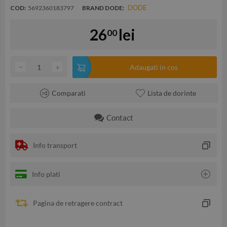
DODE
COD:
5692360183797
BRAND DODE:
26
lei
00
−
+
Adaugati in cos
Comparati
Lista de dorinte
Contact
Info transport
Info plati
Pagina de retragere contract