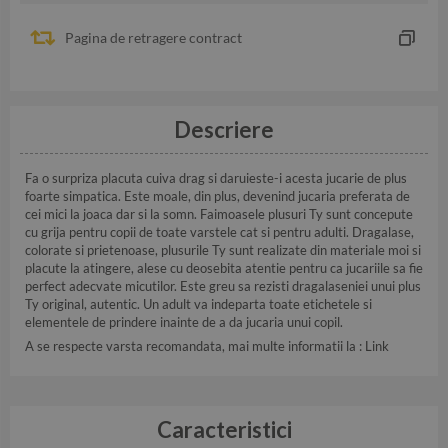
Pagina de retragere contract
Descriere
Fa o surpriza placuta cuiva drag si daruieste-i acesta jucarie de plus
foarte simpatica. Este moale, din plus, devenind jucaria preferata de
cei mici la joaca dar si la somn. Faimoasele plusuri Ty sunt concepute
cu grija pentru copii de toate varstele cat si pentru adulti. Dragalase,
colorate si prietenoase, plusurile Ty sunt realizate din materiale moi si
placute la atingere, alese cu deosebita atentie pentru ca jucariile sa fie
perfect adecvate micutilor. Este greu sa rezisti dragalaseniei unui plus
Ty original, autentic. Un adult va indeparta toate etichetele si
elementele de prindere inainte de a da jucaria unui copil.
A se respecte varsta recomandata, mai multe informatii la :
Link
Caracteristici