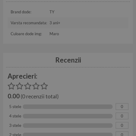
Brand dode:
TY
Varsta recomandata:
3 ani+
Culoare dode img:
Maro
Recenzii
Aprecieri:
0.00
(0 recenzii total)
5 stele
0
4 stele
0
3 stele
0
2 stele
0