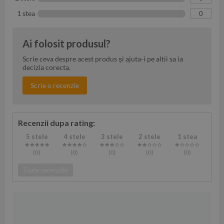
1 stea
0
Ai folosit produsul?
Scrie ceva despre acest produs și ajuta-i pe altii sa ia
decizia corecta.
Scrie o recenzie
Recenzii dupa rating:
5 stele
4 stele
3 stele
2 stele
1 stea
(0
)
(0
)
(0
)
(0
)
(0
)
Toate recenziile