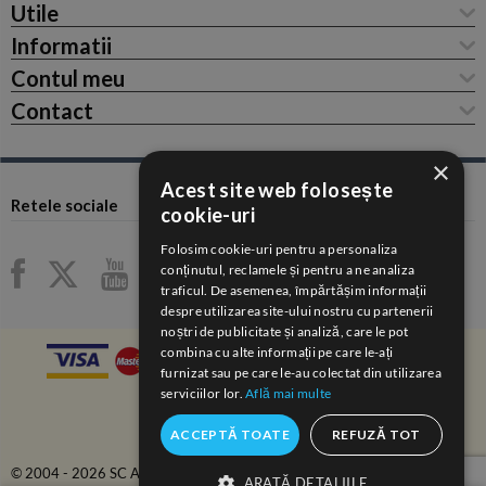
Utile
Informatii
Contul meu
Contact
×
Acest site web folosește
Retele sociale
cookie-uri
Folosim cookie-uri pentru a personaliza
conținutul, reclamele și pentru a ne analiza
traficul. De asemenea, împărtășim informații
despre utilizarea site-ului nostru cu partenerii
noștri de publicitate și analiză, care le pot
combina cu alte informații pe care le-ați
furnizat sau pe care le-au colectat din utilizarea
serviciilor lor.
Află mai multe
ACCEPTĂ TOATE
REFUZĂ TOT
© 2004 - 2026 SC ANAIDA COM-SERV SRL.
ARATĂ DETALIILE