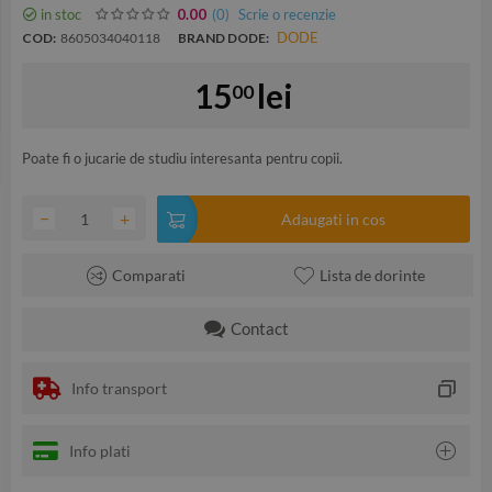
in stoc
(0
)
Scrie o recenzie
0.00
DODE
COD:
8605034040118
BRAND DODE:
15
lei
00
Poate fi o jucarie de studiu interesanta pentru copii.
−
+
Adaugati in cos
Comparati
Lista de dorinte
Contact
Info transport
Info plati