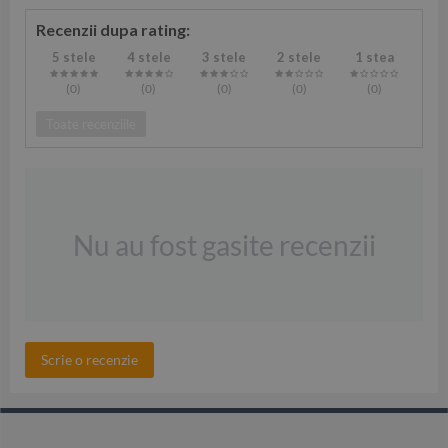
Recenzii dupa rating:
5 stele
4 stele
3 stele
2 stele
1 stea
(0
)
(0
)
(0
)
(0
)
(0
)
Toate recenziile
Nu au fost gasite recenzii
Scrie o recenzie