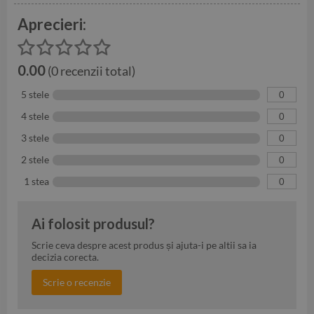
Aprecieri:
0.00
(0 recenzii total)
5 stele
0
4 stele
0
3 stele
0
2 stele
0
1 stea
0
Ai folosit produsul?
Scrie ceva despre acest produs și ajuta-i pe altii sa ia
decizia corecta.
Scrie o recenzie