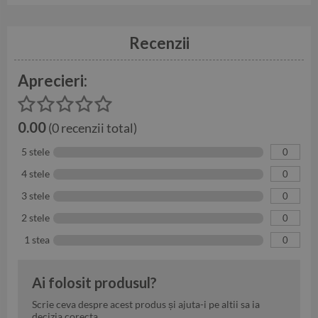
Recenzii
Aprecieri:
0.00
(0 recenzii total)
5 stele
0
4 stele
0
3 stele
0
2 stele
0
1 stea
0
Ai folosit produsul?
Scrie ceva despre acest produs și ajuta-i pe altii sa ia
decizia corecta.