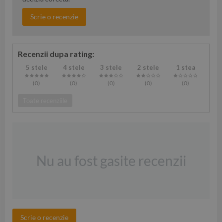
Scrie o recenzie
Recenzii dupa rating:
5 stele
4 stele
3 stele
2 stele
1 stea
(0
)
(0
)
(0
)
(0
)
(0
)
Toate recenziile
Nu au fost gasite recenzii
Scrie o recenzie