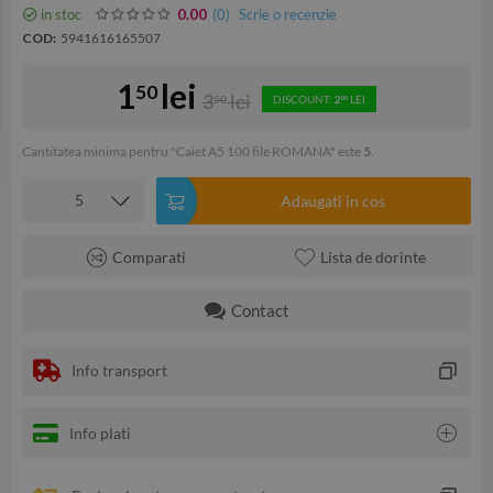
in stoc
(0
)
Scrie o recenzie
0.00
COD:
5941616165507
1
lei
50
3
lei
50
DISCOUNT:
2
LEI
00
Cantitatea minima pentru "Caiet A5 100 file ROMANA" este
5
.
Adaugati in cos
Comparati
Lista de dorinte
Contact
Info transport
Info plati