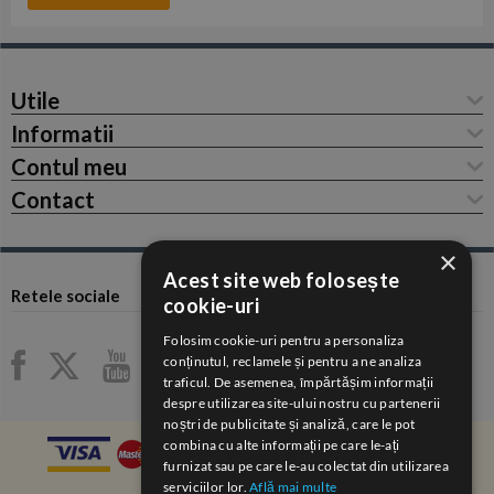
Utile
Informatii
Contul meu
Contact
×
Acest site web folosește
Retele sociale
cookie-uri
Folosim cookie-uri pentru a personaliza
conținutul, reclamele și pentru a ne analiza
traficul. De asemenea, împărtășim informații
despre utilizarea site-ului nostru cu partenerii
noștri de publicitate și analiză, care le pot
combina cu alte informații pe care le-ați
furnizat sau pe care le-au colectat din utilizarea
serviciilor lor.
Află mai multe