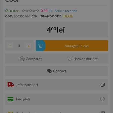
in stoc
(0
)
Scrie o recenzie
0.00
DODE
COD:
8605034044550
BRAND DODE:
4
lei
00
−
+
Adaugati in cos
Comparati
Lista de dorinte
Contact
Info transport
Info plati