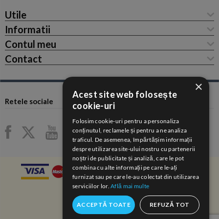
Utile
Informatii
Contul meu
Contact
×
Acest site web folosește
Retele sociale
cookie-uri
Folosim cookie-uri pentru a personaliza
conținutul, reclamele și pentru a ne analiza
traficul. De asemenea, împărtășim informații
despre utilizarea site-ului nostru cu partenerii
noștri de publicitate și analiză, care le pot
combina cu alte informații pe care le-ați
furnizat sau pe care le-au colectat din utilizarea
serviciilor lor.
Află mai multe
ACCEPTĂ TOATE
REFUZĂ TOT