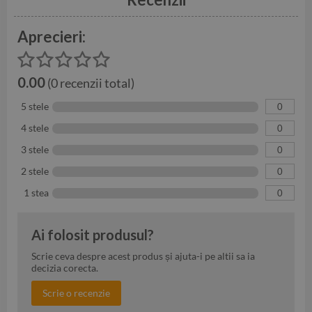
Aprecieri:
0.00
(0 recenzii total)
5 stele
0
4 stele
0
3 stele
0
2 stele
0
1 stea
0
Ai folosit produsul?
Scrie ceva despre acest produs și ajuta-i pe altii sa ia
decizia corecta.
Scrie o recenzie