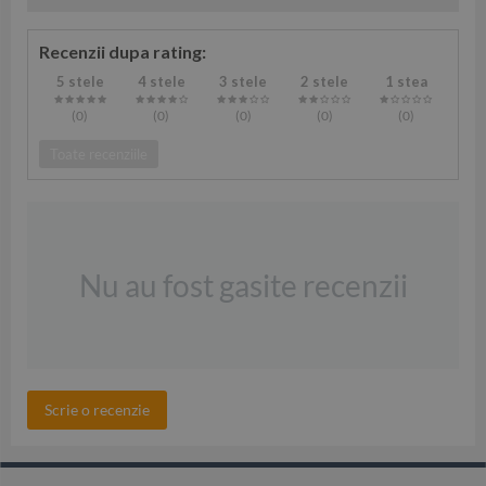
Recenzii dupa rating:
5 stele
4 stele
3 stele
2 stele
1 stea
(0
)
(0
)
(0
)
(0
)
(0
)
Toate recenziile
Nu au fost gasite recenzii
Scrie o recenzie