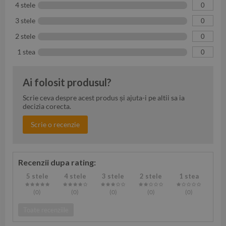
4 stele
0
3 stele
0
2 stele
0
1 stea
0
Ai folosit produsul?
Scrie ceva despre acest produs și ajuta-i pe altii sa ia
decizia corecta.
Scrie o recenzie
Recenzii dupa rating:
5 stele
4 stele
3 stele
2 stele
1 stea
(0
)
(0
)
(0
)
(0
)
(0
)
Toate recenziile