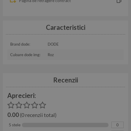
Pagina de retragere contract
Caracteristici
Brand dode:
DODE
Culoare dode img:
Roz
Recenzii
Aprecieri:
0.00
(0 recenzii total)
5 stele
0