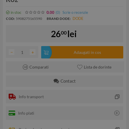
in stoc
(0
)
Scrie o recenzie
0.00
DODE
COD:
5908275165590
BRAND DODE:
26
lei
00
−
+
Adaugati in cos
Comparati
Lista de dorinte
Contact
Info transport
Info plati