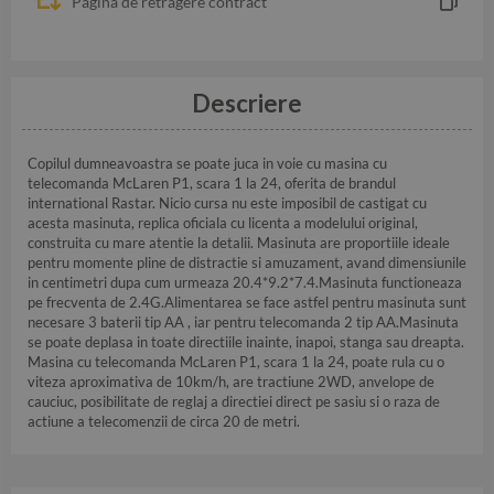
Pagina de retragere contract
Descriere
Copilul dumneavoastra se poate juca in voie cu masina cu
telecomanda McLaren P1, scara 1 la 24, oferita de brandul
international Rastar. Nicio cursa nu este imposibil de castigat cu
acesta masinuta, replica oficiala cu licenta a modelului original,
construita cu mare atentie la detalii. Masinuta are proportiile ideale
pentru momente pline de distractie si amuzament, avand dimensiunile
in centimetri dupa cum urmeaza 20.4*9.2*7.4.Masinuta functioneaza
pe frecventa de 2.4G.Alimentarea se face astfel pentru masinuta sunt
necesare 3 baterii tip AA , iar pentru telecomanda 2 tip AA.Masinuta
se poate deplasa in toate directiile inainte, inapoi, stanga sau dreapta.
Masina cu telecomanda McLaren P1, scara 1 la 24, poate rula cu o
viteza aproximativa de 10km/h, are tractiune 2WD, anvelope de
cauciuc, posibilitate de reglaj a directiei direct pe sasiu si o raza de
actiune a telecomenzii de circa 20 de metri.