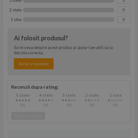
3 stele
0
2 stele
0
1 stea
0
Ai folosit produsul?
Scrie ceva despre acest produs și ajuta-i pe altii sa ia
decizia corecta.
Scrie o recenzie
Recenzii dupa rating:
5 stele
4 stele
3 stele
2 stele
1 stea
(0
)
(0
)
(0
)
(0
)
(0
)
Toate recenziile