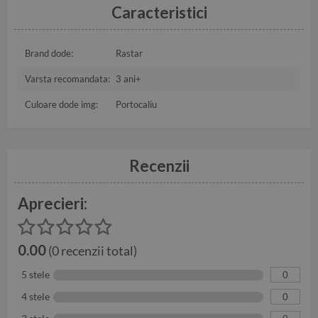
Caracteristici
Brand dode:
Rastar
Varsta recomandata:
3 ani+
Culoare dode img:
Portocaliu
Recenzii
Aprecieri:
0.00
(0 recenzii total)
5 stele
0
4 stele
0