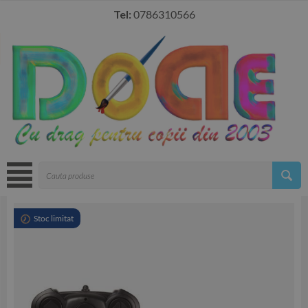
Tel:
0786310566
Stoc limitat