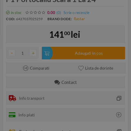
in stoc
(0
)
Scrie o recenzie
0.00
Rastar
COD:
6427037025259
BRAND DODE:
141
lei
00
−
+
Adaugati in cos
Comparati
Lista de dorinte
Contact
Info transport
Info plati