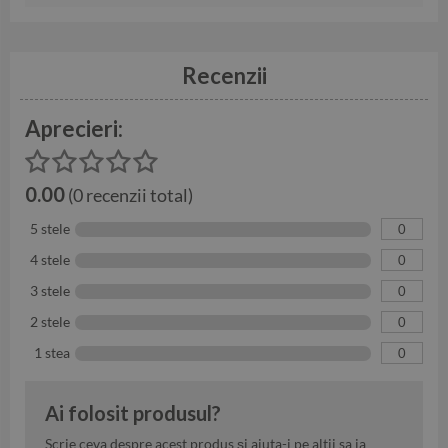
Recenzii
Aprecieri:
0.00
(0 recenzii total)
5 stele
0
4 stele
0
3 stele
0
2 stele
0
1 stea
0
Ai folosit produsul?
Scrie ceva despre acest produs și ajuta-i pe altii sa ia