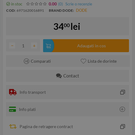
in stoc
(0
)
Scrie o recenzie
0.00
DODE
COD:
6971620016891
BRAND DODE:
34
lei
00
−
+
Adaugati in cos
Comparati
Lista de dorinte
Contact
Info transport
Info plati
Pagina de retragere contract