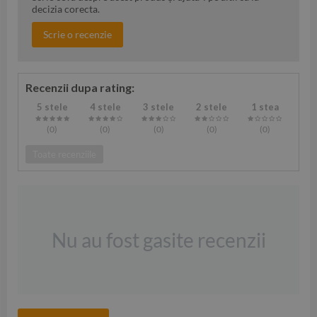
decizia corecta.
Scrie o recenzie
Recenzii dupa rating:
5 stele
4 stele
3 stele
2 stele
1 stea
(0
)
(0
)
(0
)
(0
)
(0
)
Toate recenziile
Nu au fost gasite recenzii