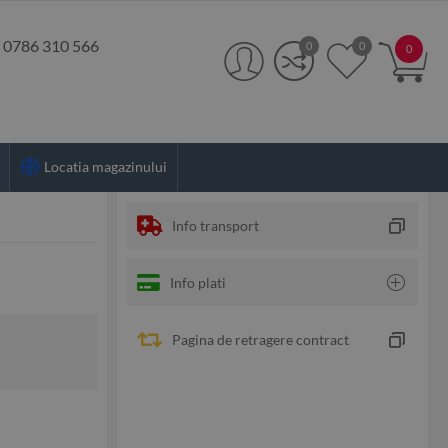
:
0786 310 566
0
0
0
Locatia magazinului
Info transport
Info plati
Pagina de retragere contract