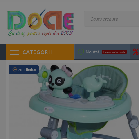
CATEGORII
Noutati
Noutati saptamanale
Stoc limitat