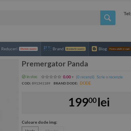
Tel
Reduceri
Brand
Blog
Ofertele noastre
Brandurile noastre
Pentru adulti si copii
Premergator Panda
in stoc
(0
recenzii
)
Scrie o recenzie
0.00
DODE
COD:
891341189
BRAND DODE:
199
lei
00
Culoare dode img:
Verde
Albastru