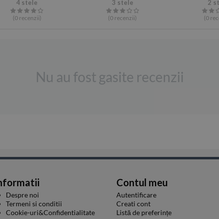
4 stele
3 stele
2 s
(0
recenzii
)
(0
recenzii
)
(0
rec
Nu au fost gasite recenzii
nformatii
Contul meu
Despre noi
Autentificare
Termeni si conditii
Creati cont
Cookie-uri&Confidentialitate
Listă de preferințe