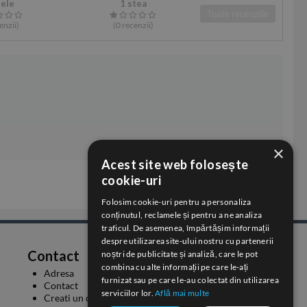
tele
1 stea
Toate recenziile
enzii
)
(0
recenzii
)
×
Acest site web folosește
cookie-uri
Folosim cookie-uri pentru a personaliza
conținutul, reclamele și pentru a ne analiza
traficul. De asemenea, împărtășim informații
despre utilizarea site-ului nostru cu partenerii
Contact
noștri de publicitate și analiză, care le pot
combina cu alte informații pe care le-ați
Adresa
furnizat sau pe care le-au colectat din utilizarea
Contact
serviciilor lor.
Află mai multe
Creati un cont