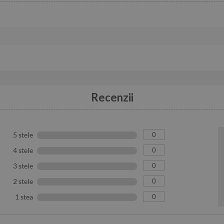
Recenzii
0
5 stele
0
4 stele
0
3 stele
0
2 stele
0
1 stea