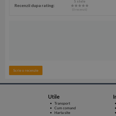
5 stele
Recenzii dupa rating:
(0
recenzii
)
Scrie o recenzie
Utile
I
Transport
Cum comand
Harta site