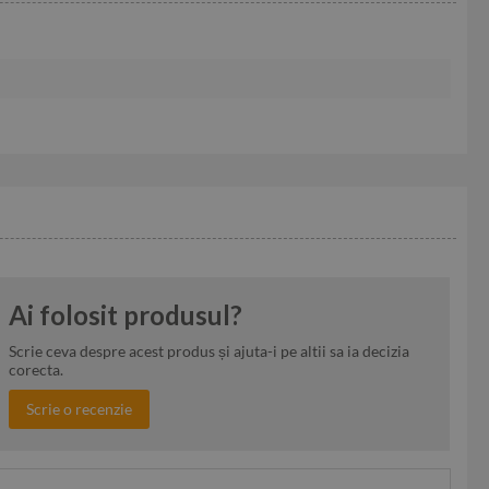
Ai folosit produsul?
Scrie ceva despre acest produs și ajuta-i pe altii sa ia decizia
corecta.
Scrie o recenzie