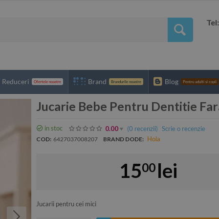
Tel
Reduceri
Brand
Blog
Ofertele noastre
Brandurile noastre
Pentru adulti si copii
Jucarie Bebe Pentru Dentitie Fa
in stoc
(0
recenzii
)
Scrie o recenzie
0.00
Hola
COD:
6427037008207
BRAND DODE:
15
lei
00
Jucarii pentru cei mici