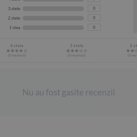
0
3 stele
0
2 stele
0
1 stea
4 stele
3 stele
2 s
(0
recenzii
)
(0
recenzii
)
(0
rec
Nu au fost gasite recenzii