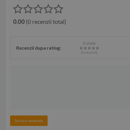
0.00
(0 recenzii total)
5 stele
Recenzii dupa rating:
(0
recenzii
)
Scrie o recenzie