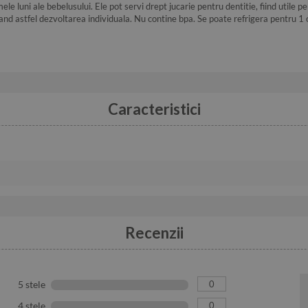
e luni ale bebelusului. Ele pot servi drept jucarie pentru dentitie, fiind utile p
muland astfel dezvoltarea individuala. Nu contine bpa. Se poate refrigera pentru 1
Caracteristici
Recenzii
0
5 stele
0
4 stele