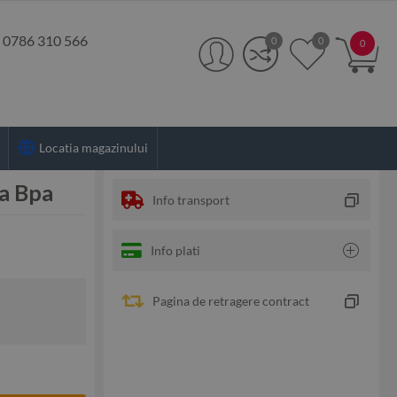
:
0786 310 566
0
0
0
Locatia magazinului
ra Bpa
Info transport
Info plati
Pagina de retragere contract