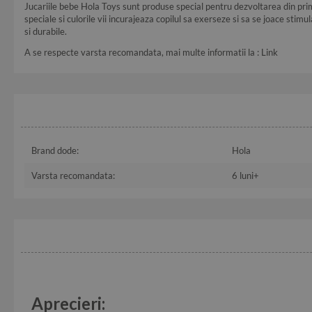
Jucariile bebe Hola Toys sunt produse special pentru dezvoltarea din primel
speciale si culorile vii incurajeaza copilul sa exerseze si sa se joace sti
si durabile.
A se respecte varsta recomandata, mai multe informatii la :
Link
Brand dode:
Hola
Varsta recomandata:
6 luni+
Aprecieri: