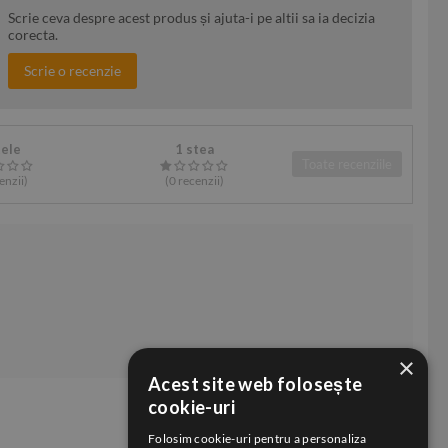
Scrie ceva despre acest produs și ajuta-i pe altii sa ia decizia
corecta.
Scrie o recenzie
tele
1 stea
Toate recenziile
enzii
)
(0
recenzii
)
×
Acest site web folosește
cookie-uri
Folosim cookie-uri pentru a personaliza