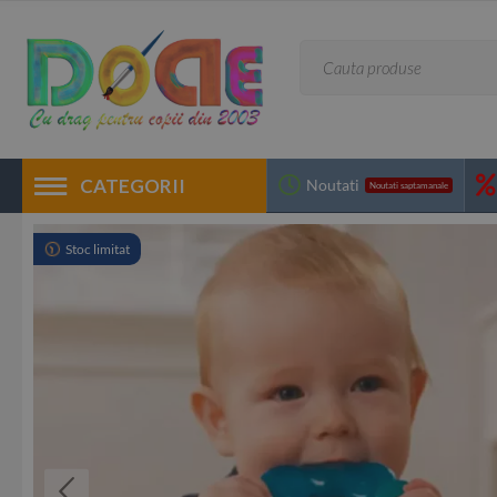
CATEGORII
Noutati
Noutati saptamanale
Stoc limitat