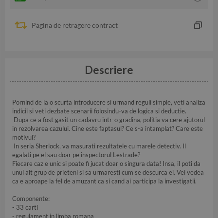
Pagina de retragere contract
Descriere
Pornind de la o scurta introducere si urmand reguli simple, veti analiza
indicii si veti dezbate scenarii folosindu-va de logica si deductie.
Dupa ce a fost gasit un cadavru intr-o gradina, politia va cere ajutorul
in rezolvarea cazului. Cine este faptasul? Ce s-a intamplat? Care este
motivul?
In seria Sherlock, va masurati rezultatele cu marele detectiv. Il
egalati pe el sau doar pe inspectorul Lestrade?
Fiecare caz e unic si poate fi jucat doar o singura data! Insa, il poti da
unui alt grup de prieteni si sa urmaresti cum se descurca ei. Vei vedea
ca e aproape la fel de amuzant ca si cand ai participa la investigatii.
Componente:
- 33 carti
- regulament in limba romana