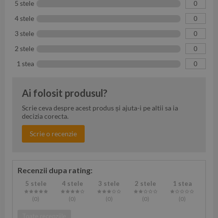
5 stele
0
4 stele
0
3 stele
0
2 stele
0
1 stea
0
Ai folosit produsul?
Scrie ceva despre acest produs și ajuta-i pe altii sa ia
decizia corecta.
Scrie o recenzie
Recenzii dupa rating:
5 stele
4 stele
3 stele
2 stele
1 stea
(0
)
(0
)
(0
)
(0
)
(0
)
Toate recenziile