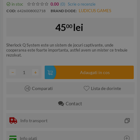
in stoc
(0
)
Scrie o recenzie
0.00
LUDICUS GAMES
COD:
6426008002718
BRAND DODE:
45
lei
00
Sherlock Q System este un sistem de jocuri captivante, unde
cooperarea este foarte importanta, astfel avem un mister ce trebuie
rezolvat.
−
+
Adaugati in cos
Comparati
Lista de dorinte
Contact
Info transport
Info plati