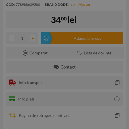
Spin Master
COD:
778988639580
BRAND DODE:
34
lei
00
−
+
Adaugati in cos
Comparati
Lista de dorinte
Contact
Info transport
Info plati
Pagina de retragere contract