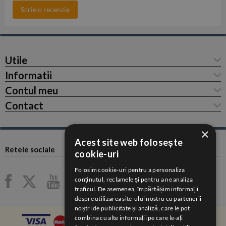
Scrie o recenzie
Utile
Informatii
Contul meu
Contact
×
Acest site web folosește
Retele sociale
cookie-uri
Folosim cookie-uri pentru a personaliza
conținutul, reclamele și pentru a ne analiza
traficul. De asemenea, împărtășim informații
despre utilizarea site-ului nostru cu partenerii
noștri de publicitate și analiză, care le pot
combina cu alte informații pe care le-ați