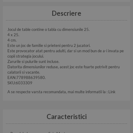
Descriere
Jocul de table contine o tabla cu dimensiunile 25.
4 x 25.
4 cm.
Este un joc de familie si prieteni pentru 2 jucatori.
Este provocator atat pentru adulti, dar si un mod bun de a-i invata pe
copii strategia jocului.
Zarurile si pulurile sunt incluse.
Datorita dimensiunilor reduse, acest joc este foarte potrivit pentru
calatorii si vacante.
EAN:778988639580.
SKU:6033309
A se respecte varsta recomandata, mai multe informatii la :
Link
Caracteristici