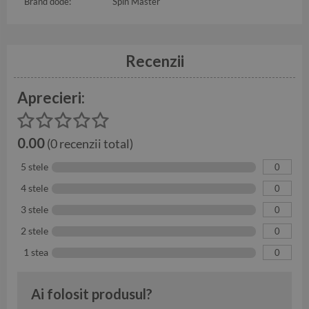
Brand dode:
Spin Master
Recenzii
Aprecieri:
0.00
(0 recenzii total)
5 stele
0
4 stele
0
3 stele
0
2 stele
0
1 stea
0
Ai folosit produsul?