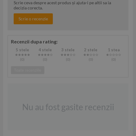
Scrie ceva despre acest produs și ajuta-i pe altii sa ia
decizia corecta.
Scrie o recenzie
Recenzii dupa rating:
5 stele
4 stele
3 stele
2 stele
1 stea
(0
)
(0
)
(0
)
(0
)
(0
)
Toate recenziile
Nu au fost gasite recenzii