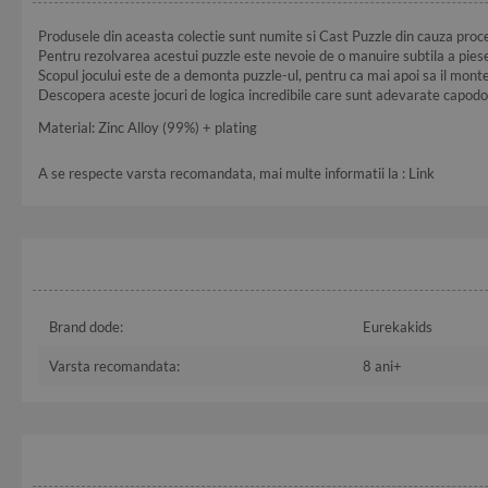
Produsele din aceasta colectie sunt numite si Cast Puzzle din cauza proce
Pentru rezolvarea acestui puzzle este nevoie de o manuire subtila a piese
Scopul jocului este de a demonta puzzle-ul, pentru ca mai apoi sa il montez
Descopera aceste jocuri de logica incredibile care sunt adevarate capodop
Material: Zinc Alloy (99%) + plating
A se respecte varsta recomandata, mai multe informatii la :
Link
Brand dode:
Eurekakids
Varsta recomandata:
8 ani+