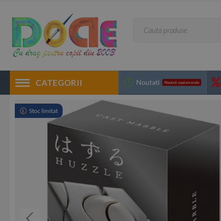
CATEGORII
Noutati
Noutati saptamanale
Stoc limitat