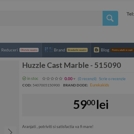
Tel
Reduceri
Brand
Blog
Ofertele noastre
Brandurile noastre
Pentru adulti si copii
Huzzle Cast Marble - 515090
in stoc
(0
recenzii
)
Scrie o recenzie
0.00
Eurekakids
COD:
5407005150900
BRAND DODE:
59
lei
00
Aranjati , potriviti si satisfactia va fi mare!