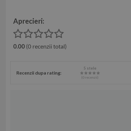
Aprecieri:
0.00
(0 recenzii total)
5 stele
Recenzii dupa rating:
(0
recenzii
)