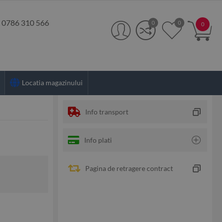
:
0786 310 566
0
0
0
Locatia magazinului
Info transport
Info plati
Pagina de retragere contract