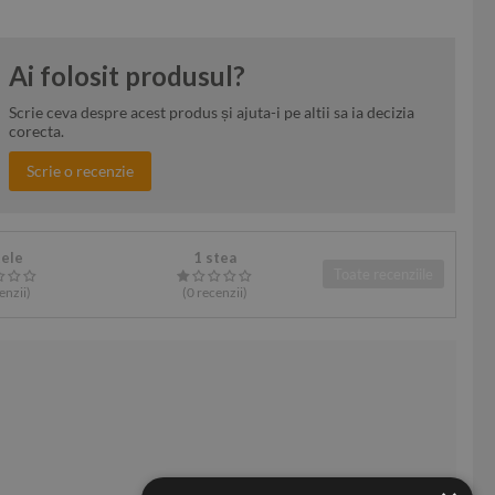
Ai folosit produsul?
Scrie ceva despre acest produs și ajuta-i pe altii sa ia decizia
corecta.
Scrie o recenzie
tele
1 stea
Toate recenziile
enzii
)
(0
recenzii
)