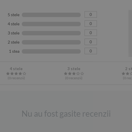
0
5 stele
0
4 stele
0
3 stele
0
2 stele
0
1 stea
4 stele
3 stele
2 s
(0
recenzii
)
(0
recenzii
)
(0
rec
Nu au fost gasite recenzii