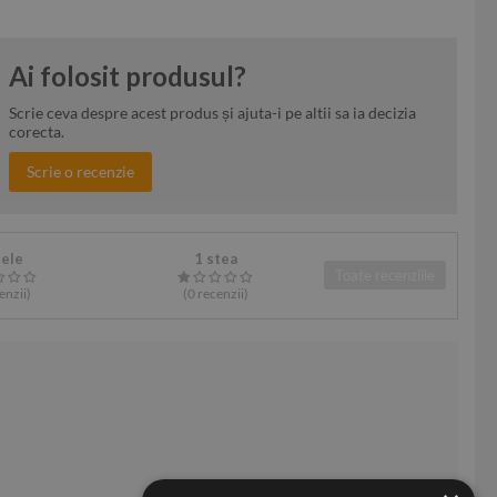
Ai folosit produsul?
Scrie ceva despre acest produs și ajuta-i pe altii sa ia decizia
corecta.
Scrie o recenzie
tele
1 stea
Toate recenziile
enzii
)
(0
recenzii
)