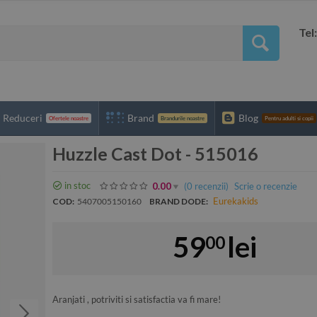
Tel
Reduceri
Brand
Blog
Ofertele noastre
Brandurile noastre
Pentru adulti si copii
Huzzle Cast Dot - 515016
in stoc
(0
recenzii
)
Scrie o recenzie
0.00
Eurekakids
COD:
5407005150160
BRAND DODE:
59
lei
00
Aranjati , potriviti si satisfactia va fi mare!