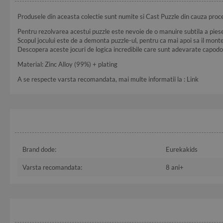
Produsele din aceasta colectie sunt numite si Cast Puzzle din cauza proce
Pentru rezolvarea acestui puzzle este nevoie de o manuire subtila a piese
Scopul jocului este de a demonta puzzle-ul, pentru ca mai apoi sa il montez
Descopera aceste jocuri de logica incredibile care sunt adevarate capodop
Material: Zinc Alloy (99%) + plating
A se respecte varsta recomandata, mai multe informatii la :
Link
Brand dode:
Eurekakids
Varsta recomandata:
8 ani+