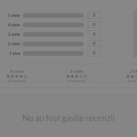
0
5 stele
0
4 stele
0
3 stele
0
2 stele
0
1 stea
4 stele
3 stele
2 s
(0
recenzii
)
(0
recenzii
)
(0
rec
Nu au fost gasite recenzii