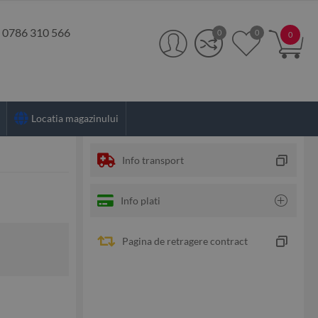
:
0786 310 566
0
0
0
Locatia magazinului
Info transport
Info plati
Pagina de retragere contract