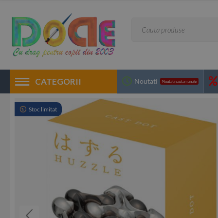
CATEGORII
Noutati
Noutati saptamanale
Stoc limitat