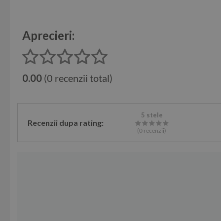
Aprecieri:
0.00
(0 recenzii total)
5 stele
Recenzii dupa rating:
(0
recenzii
)