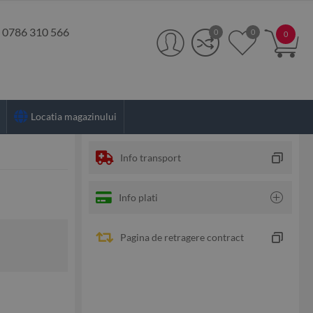
:
0786 310 566
0
0
0
Locatia magazinului
Info transport
Info plati
Pagina de retragere contract