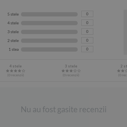
0
5 stele
0
4 stele
0
3 stele
0
2 stele
0
1 stea
4 stele
3 stele
2 s
(0
recenzii
)
(0
recenzii
)
(0
rec
Nu au fost gasite recenzii