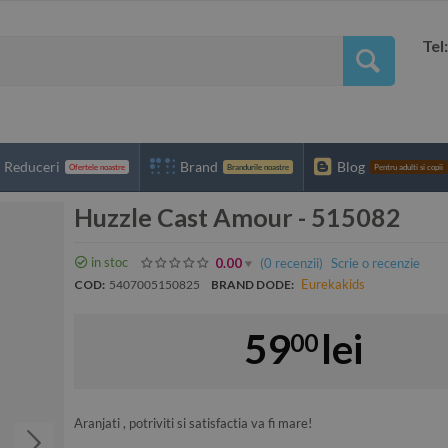
Tel
Reduceri
Brand
Blog
Ofertele noastre
Brandurile noastre
Pentru adulti si copii
Huzzle Cast Amour - 515082
in stoc
(0
recenzii
)
Scrie o recenzie
0.00
Eurekakids
COD:
5407005150825
BRAND DODE:
59
lei
00
Aranjati , potriviti si satisfactia va fi mare!