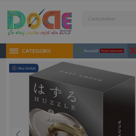
CATEGORII
Noutati
Noutati saptamanale
Stoc limitat