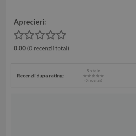
Aprecieri:
0.00
(0 recenzii total)
5 stele
Recenzii dupa rating:
(0
recenzii
)