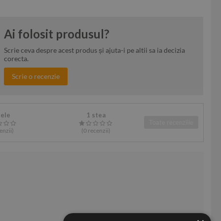
Ai folosit produsul?
Scrie ceva despre acest produs și ajuta-i pe altii sa ia decizia
corecta.
Scrie o recenzie
tele
1 stea
Toate recenziile
enzii
)
(0
recenzii
)