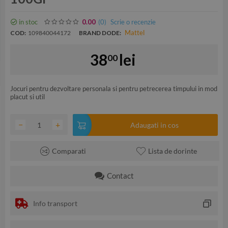
in stoc
(0
)
Scrie o recenzie
0.00
Mattel
COD:
109840044172
BRAND DODE:
38
lei
00
Jocuri pentru dezvoltare personala si pentru petrecerea timpului in mod
placut si util
−
+
Adaugati in cos
Comparati
Lista de dorinte
Contact
Info transport