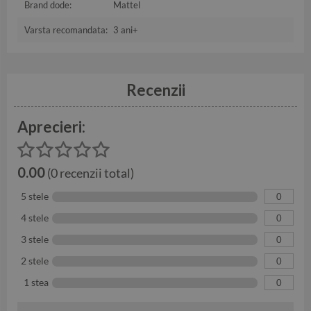
Brand dode:
Mattel
Varsta recomandata:
3 ani+
Recenzii
Aprecieri:
0.00
(0 recenzii total)
5 stele
0
4 stele
0
3 stele
0
2 stele
0
1 stea
0