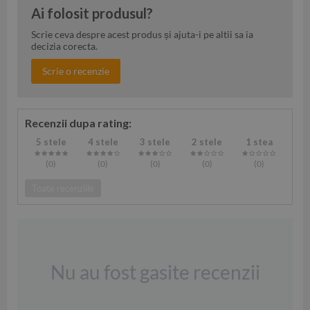
Ai folosit produsul?
Scrie ceva despre acest produs și ajuta-i pe altii sa ia
decizia corecta.
Scrie o recenzie
Recenzii dupa rating:
5 stele
4 stele
3 stele
2 stele
1 stea
(0
)
(0
)
(0
)
(0
)
(0
)
Toate recenziile
Nu au fost gasite recenzii