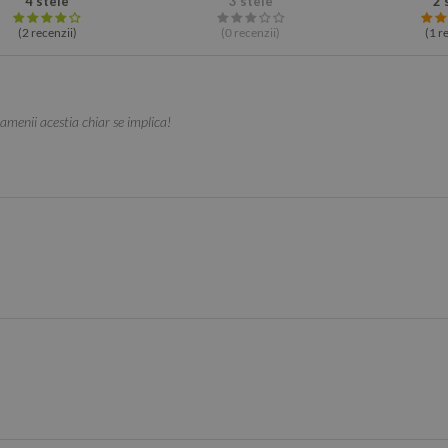
4 stele
3 stele
2 
(2
recenzii
)
(0
recenzii
)
(1
re
amenii acestia chiar se implica!