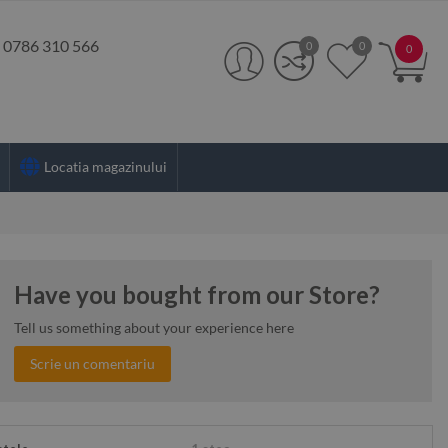
:
0786 310 566
0
0
0
Locatia magazinului
Have you bought from our Store?
Tell us something about your experience here
Scrie un comentariu