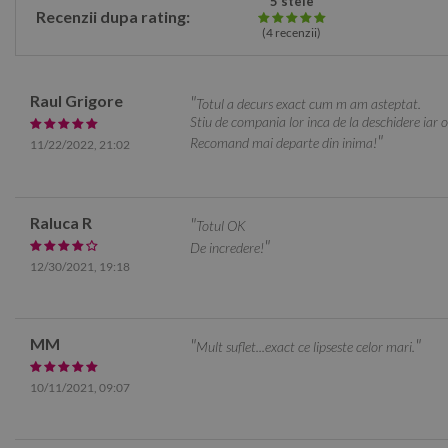
5 stele
Recenzii dupa rating:
(4
recenzii
)
Raul Grigore
Totul a decurs exact cum m am asteptat.
Stiu de compania lor inca de la deschidere iar o
Recomand mai departe din inima!
11/22/2022, 21:02
Raluca R
Totul OK
De incredere!
12/30/2021, 19:18
MM
Mult suflet...exact ce lipseste celor mari.
10/11/2021, 09:07