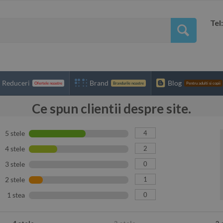
Tel
Reduceri
Brand
Blog
Ofertele noastre
Brandurile noastre
Pentru adulti si copii
Ce spun clientii despre site.
4
5 stele
2
4 stele
0
3 stele
1
2 stele
0
1 stea