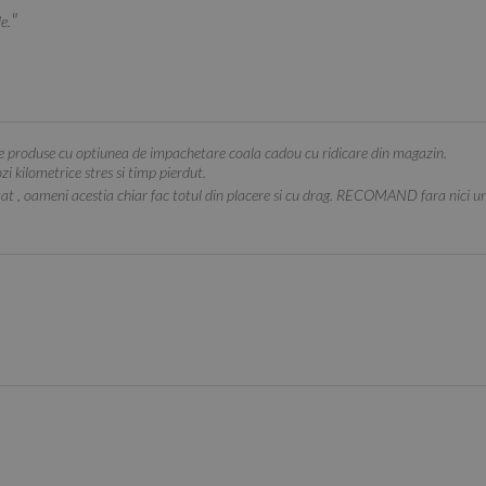
e.
oduse cu optiunea de impachetare coala cadou cu ridicare din magazin.
zi kilometrice stres si timp pierdut.
at , oameni acestia chiar fac totul din placere si cu drag. RECOMAND fara nici u