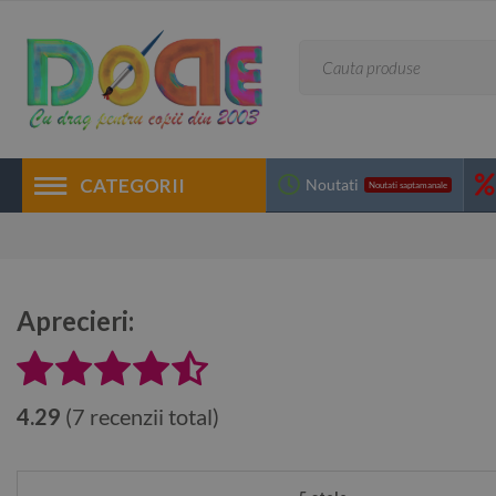
CATEGORII
Noutati
Noutati saptamanale
Aprecieri:
4.29
(7 recenzii total)