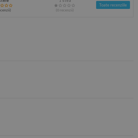
stele
1 stea
Toate recenziile
cenzii
)
(0
recenzii
)