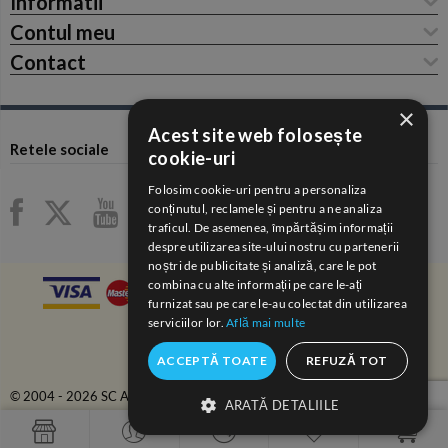
Informatii
Contul meu
Contact
×
Acest site web folosește
Retele sociale
cookie-uri
Folosim cookie-uri pentru a personaliza
conținutul, reclamele și pentru a ne analiza
traficul. De asemenea, împărtășim informații
despre utilizarea site-ului nostru cu partenerii
noștri de publicitate și analiză, care le pot
combina cu alte informații pe care le-ați
furnizat sau pe care le-au colectat din utilizarea
serviciilor lor.
Află mai multe
ACCEPTĂ TOATE
REFUZĂ TOT
© 2004 - 2026 SC ANAIDA COM-SERV SRL.
ARATĂ DETALIILE