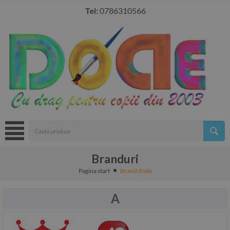
Tel:
0786310566
Branduri
Pagina start
Brand dode
A