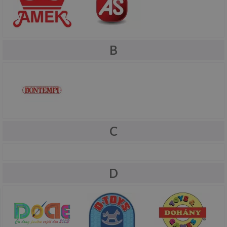
B
C
D