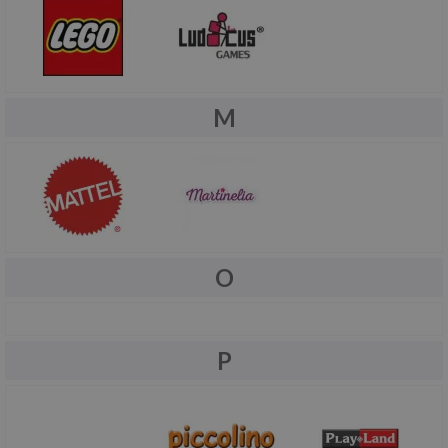
M
O
P