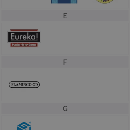
E
F
G