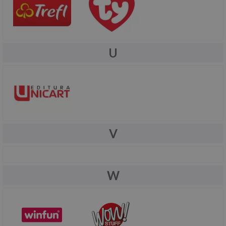
U
V
W