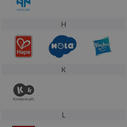
H
K
L